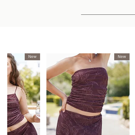
New
New