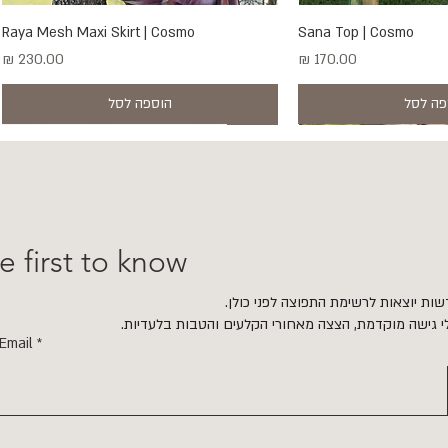
ה מהירה
Sana Top | Cosmo
תצוגה מהירה
Raya Mesh Maxi Skirt | Cosmo
מחיר
מחיר
פה לסל
הוספה לסל
New
New
e first to know
ות יוצאות לרשימת התפוצה לפני כולן.
י גישה מוקדמת, הצצה מאחורי הקלעים והטבות בלעדיות.
Email
ה מהירה
ה מהירה
Bella Strapless | Mimo
Luna Mesh Dress | Mi
תצוגה מהירה
תצוגה מהירה
Sana Top | Mimosa
ECHO Earrings | Gold & Smoky Quartz