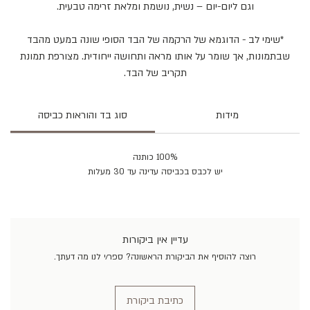
וגם ליום-יום – נשית, נושמת ומלאת זרימה טבעית.
*שימי לב - הדוגמא של הרקמה של הבד הסופי שונה במעט מהבד
שבתמונות, אך שומר על אותו מראה ותחושה ייחודית. מצורפת תמונת
תקריב של הבד.
מידות
סוג בד והוראות כביסה
100% כותנה
יש לכבס בכביסה עדינה עד 30 מעלות
עדיין אין ביקורות
רוצה להוסיף את הביקורת הראשונה? ספר/י לנו מה דעתך.
כתיבת ביקורת