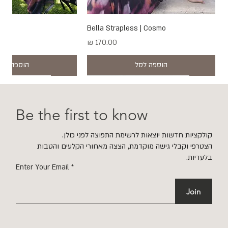
smo
Bella Strapless | Cosmo
מחיר
הוספה לסל
הוספה לסל
New
New
New
New
New
New
New
New
New
New
New
New
New
New
Be the first to know
קולקציות חדשות יוצאות לרשימת התפוצה לפני כולן.
הצטרפי וקבלי גישה מוקדמת, הצצה מאחורי הקלעים והטבות
בלעדיות.
Enter Your Email
Join
 | Merlot
Skirt | Merlot
osa
ss | Cosmo
ss | Mimosa
 Gold & Blue Topaz
 Silver & Smoky Quartz
Raya Mesh Maxi Skirt | Cosmo
Sana Top | Merlot
Bella Strapless | Mimosa
Raya Mesh Maxi Skirt | Mimosa
Luna Mesh Dress | Merlot
ECHO Earrings | Gold & Smoky Quartz
ECHO Earrings | Gold & Citrine