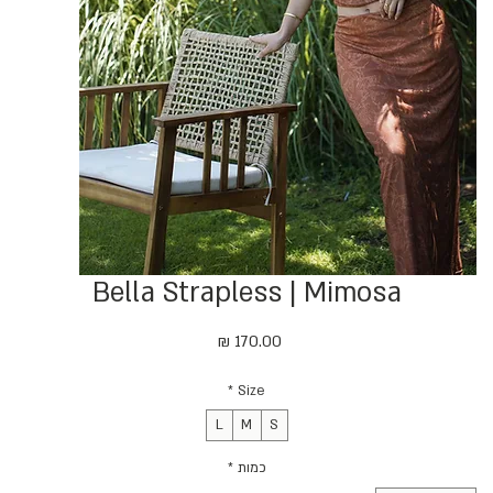
Bella Strapless | Mimosa
מחיר
*
Size
L
M
S
כמות
*