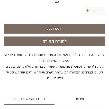
כמות
*
הוספה לסל
לקנייה מהירה
שמלת סליפ בגזרת A עם פסי תחרה עדינים מתחת לחזה, שמוסיפים לה
נגיעה רומנטית וייחודית.
מפתח V עמוק, וכתפיות מתכווננות. עשויה מבד אריג אלגנטי עם שסעים
קטנים בצדדים. הבחירה המושלמת לערב מיוחד או ליום שדורש סטייל
אלגנטי ונוח.
מידות
סוג בד והוראות כביסה