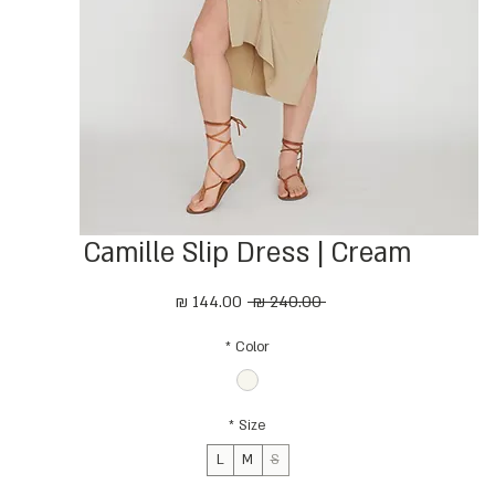
Camille Slip Dress | Cream
מחיר
מחיר
 ‏240.00 ‏₪ 
רגיל
מבצע
*
Color
*
Size
L
M
S