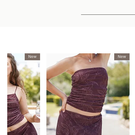
New
New