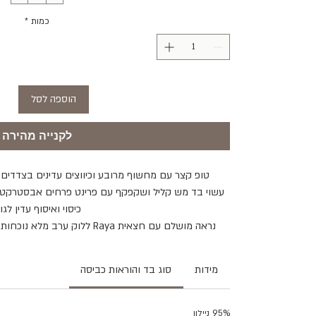
כמות
*
הוספה לסל
לקנייה מהירה
טופ קצר עם מחשוף מרובע וכיווצים עדינים בצדדים
עשוי בד מש קליל ושקפקף עם פרינט פרחים אבסטרקטי,
כיסוי ואיסוף עדין לגוף
נראה מושלם עם חצאית Raya ללוק ערב מלא נוכחות, או עם ג'ינס גבוה ללוק יומיומי יותר.
מידות
סוג בד והוראות כביסה
95% ניילון