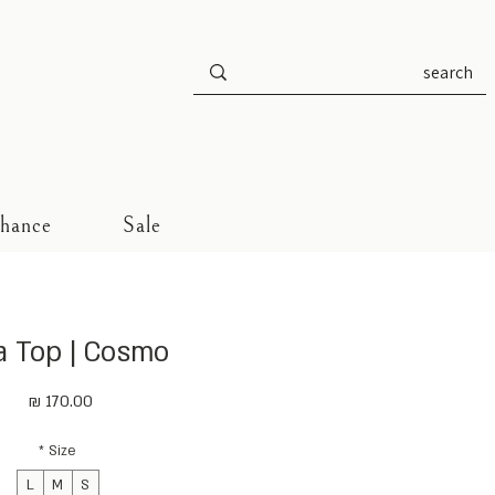
Chance
Sale
a Top | Cosmo
מחיר
*
Size
L
M
S