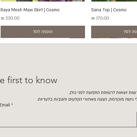
ה מהירה
Sana Top | Cosmo
תצוגה מהירה
Raya Mesh Maxi Skirt | Cosmo
מחיר
מחיר
פה לסל
הוספה לסל
New
New
e first to know
ות יוצאות לרשימת התפוצה לפני כולן.
י גישה מוקדמת, הצצה מאחורי הקלעים והטבות בלעדיות.
Email
ה מהירה
ה מהירה
Bella Strapless | Mimo
Luna Mesh Dress | Mi
תצוגה מהירה
תצוגה מהירה
Sana Top | Mimosa
ECHO Earrings | Gold & Smoky Quartz