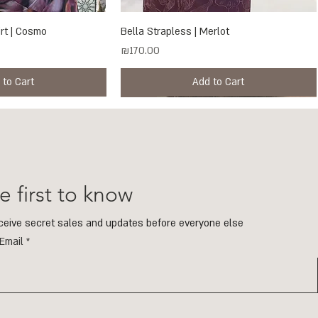
rt | Cosmo
ck View
Bella Strapless | Merlot
Quick View
Price
₪170.00
 to Cart
Add to Cart
New
New
e first to know
eceive secret sales and updates before everyone else
Email
ld & Smoky Quartz
ck View
ck View
Raya Mesh Maxi Skirt | Mimosa
ECHO Earrings | Gold & Blue Topaz
Quick View
Quick View