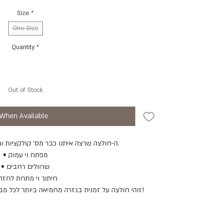
Size
*
One Size
Quantity
*
Out of Stock
 When Available
ה-חולצה שרצה איתנו כבר מס׳ קולקציות ומתחסלת פעם אחר פעם.
• מפתח וי עמוק
• שרוולים רחבים
• חיתוך וי מתחת לחזה
זוהי חולצה על זמנית בגזרה מחמיאה ביותר לכל מבנה גוף והיא פשוט חובה בכל ארון!