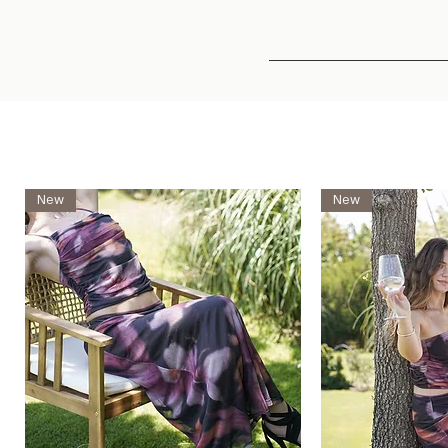
New
New