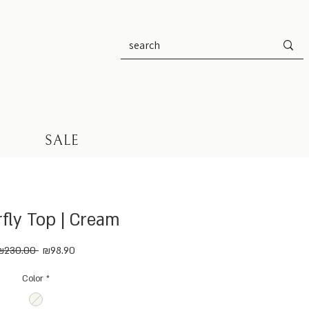
SALE
rfly Top | Cream
Regular
Sale
₪230.00 
₪98.90
Price
Price
Color
*