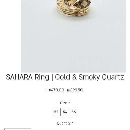
SAHARA Ring | Gold & Smoky Quartz
Regular
Sale
 ₪470.00 
₪399.50
Price
Price
Size
*
52
54
56
Quantity
*