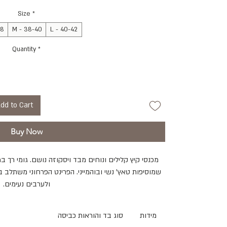
Size
*
38
M - 38-40
L - 40-42
Quantity
*
dd to Cart
Buy Now
מכנסי קיץ קלילים ונוחים מבד ויסקוזה נושם. גומי רך במ
שמוסיפות טאץ' נשי ובוהמייני. הפרינט הפרחוני משתלב 
ולערבים נעימים.
מידות
סוג בד והוראות כביסה