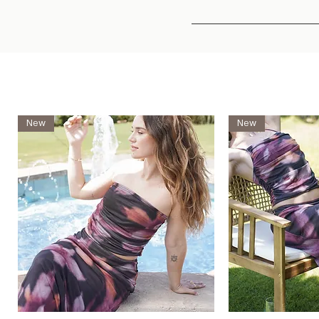
New
New