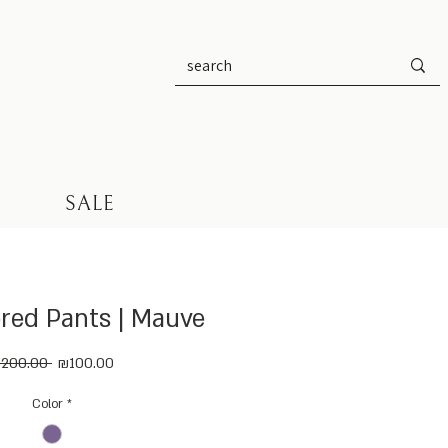
SALE
iered Pants | Mauve
Regular
Sale
200.00 
₪100.00
Price
Price
Color
*