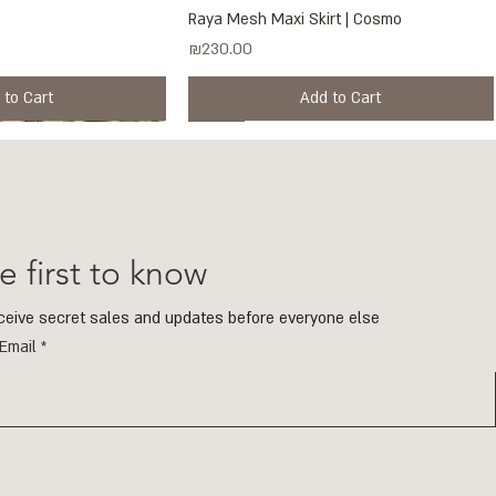
ck View
Raya Mesh Maxi Skirt | Cosmo
Quick View
Price
₪230.00
 to Cart
Add to Cart
New
New
e first to know
eceive secret sales and updates before everyone else
Email
Mimosa
 Mimosa
ck View
ck View
Sana Top | Mimosa
ECHO Earrings | Gold & Smoky Quartz
Quick View
Quick View
Price
Regular Price
Sale Price
₪170.00
₪299.00
₪254.15