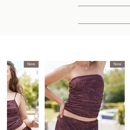
New
New