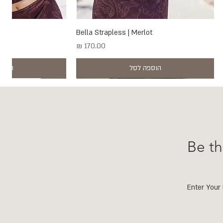
תצוגה מהירה
Bella Strapless | Merlot
תצוגה
מחיר
הוספה לסל
הוספ
New
New
New
New
Be th
Enter Your 