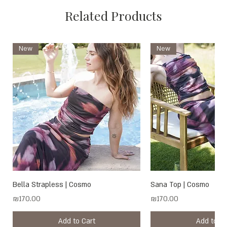
Related Products
New
New
Bella Strapless | Cosmo
Sana Top | Cosmo
Price
Price
₪170.00
₪170.00
Add to Cart
Add to Ca