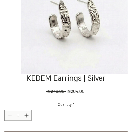
KEDEM Earrings | Silver
Regular
Sale
 ₪240.00 
₪204.00
Price
Price
Quantity
*