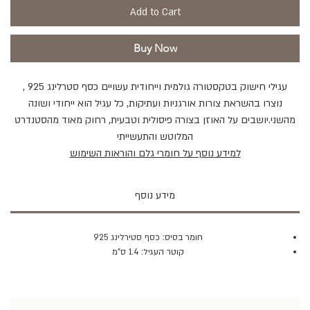
Add to Cart
Buy Now
עגילי חישוק בטקסטורה גולמית וייחודית עשויים כסף סטרלינג 925 ,
נוצרו בהשראת צורות אורגניות ועתיקות, כל עגיל הוא ייחודי ושונה
מהשני.יושבים על האוזן בצורה פיסולית וטבעית, רחוק מאוד מהסטנדרט
המלוטש והתעשייתי
למידע נוסף על חומרי גלם והוראות השימוש
מידע נוסף
חומר בסיס: כסף סטירלינג 925
קוטר העגיל: 1.4 ס"מ