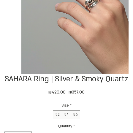
SAHARA Ring | Silver & Smoky Quartz
Regular
Sale
 ₪420.00 
₪357.00
Price
Price
Size
*
52
54
56
Quantity
*